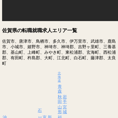
佐賀県の転職就職求人エリア一覧
佐賀市、唐津市、鳥栖市、多久市、伊万里市、武雄市、鹿島
市、小城市、嬉野市、神埼市、神埼郡、吉野ヶ里町、三養基
郡、基山町、上峰町、みやき町、東松浦郡、玄海町、西松浦
郡、有田町、杵島郡、大町、江北町、白石町、藤津郡、太良
町
北
海
道
青
森
秋
岩
田
手
山
宮
石
形
城
沖
富
新
福