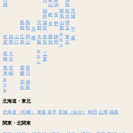
川
縄
山
潟
島
福
群
栃
茨
岐
長
井
馬
木
城
島
鳥
京
滋
山
埼
阜
野
根
取
都
賀
梨
玉
兵
千
神
佐
福
山
広
岡
大
奈
愛
静
東
庫
葉
奈
賀
岡
口
島
山
阪
良
知
岡
京
川
和
長
大
三
歌
崎
分
重
山
熊
宮
愛
香
本
崎
媛
川
鹿
高
徳
児
知
島
島
北海道・東北
北海道（札幌）
青森
岩手
宮城（仙台）
秋田
山形
福島
関東・北関東