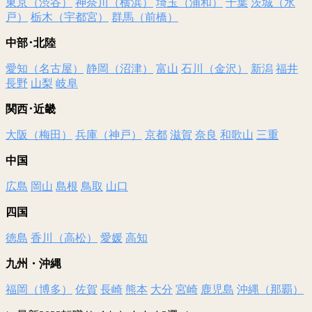
東京（渋谷）
神奈川（横浜）
埼玉（浦和）
千葉
茨城（水
戸）
栃木（宇都宮）
群馬（前橋）
中部･北陸
愛知（名古屋）
静岡（沼津）
富山
石川（金沢）
新潟
福井
長野
山梨
岐阜
関西･近畿
大阪（梅田）
兵庫（神戸）
京都
滋賀
奈良
和歌山
三重
中国
広島
岡山
島根
鳥取
山口
四国
徳島
香川（高松）
愛媛
高知
九州・沖縄
福岡（博多）
佐賀
長崎
熊本
大分
宮崎
鹿児島
沖縄（那覇）