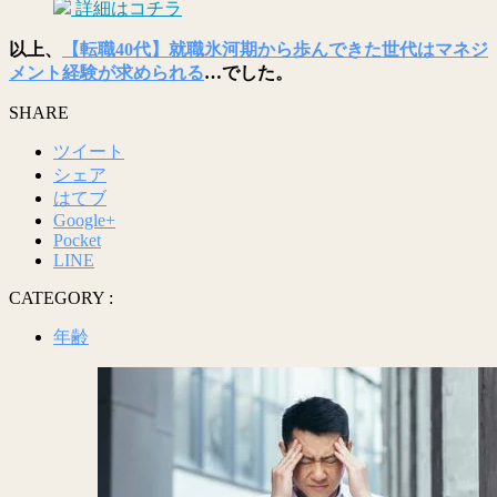
詳細はコチラ
以上、
【転職40代】就職氷河期から歩んできた世代はマネジ
メント経験が求められる
…でした。
SHARE
ツイート
シェア
はてブ
Google+
Pocket
LINE
CATEGORY :
年齢