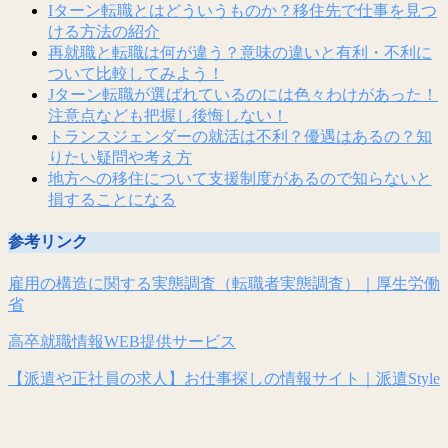
Iターン転職とはどういうものか？移住先で仕事を見つ
ける方法の紹介
再就職と転職は何が違う？意味の違いと有利・不利に
ついて比較してみよう！
Jターン転職が選ばれているのには色々わけがあった！
注意点なども把握し後悔しない！
トランスジェンダーの就活は不利？優遇はあるの？知
りたい疑問や考え方
地方への移住について支援制度があるので知らないと
損することになる
参考リンク
雇用の構造に関する実態調査（転職者実態調査）｜厚生労働
省
高卒就職情報WEB提供サービス
【派遣や正社員の求人】お仕事探しの情報サイト｜派遣Style