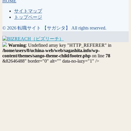
HOME
サイトマップ
トップページ
© 2026 転職サイト 【サガシタ】 All rights reserved.
Warning
: Undefined array key "HTTP_REFERER" in
/home/users/0/uchina-web/web/sagashita.info/wp-
content/themes/sango-theme-child/footer.php
on line
78
&82646488" border="0" alt="" data-no-lazy="1" />