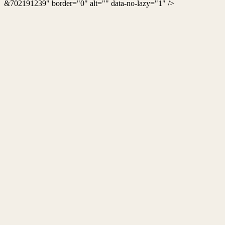
&702191239" border="0" alt="" data-no-lazy="1" />