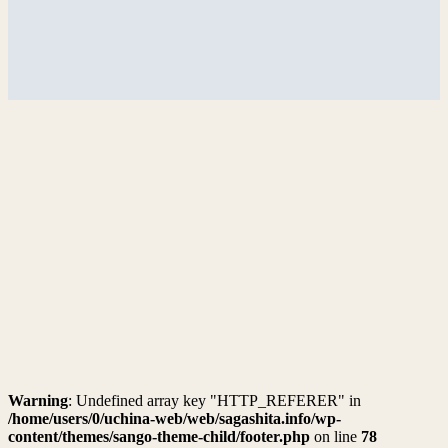
Warning
: Undefined array key "HTTP_REFERER" in
/home/users/0/uchina-web/web/sagashita.info/wp-
content/themes/sango-theme-child/footer.php
on line
78