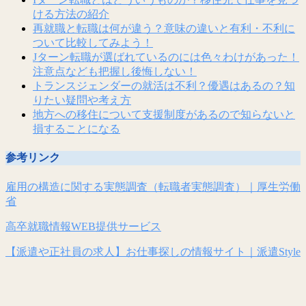
ける方法の紹介
再就職と転職は何が違う？意味の違いと有利・不利に
ついて比較してみよう！
Jターン転職が選ばれているのには色々わけがあった！
注意点なども把握し後悔しない！
トランスジェンダーの就活は不利？優遇はあるの？知
りたい疑問や考え方
地方への移住について支援制度があるので知らないと
損することになる
参考リンク
雇用の構造に関する実態調査（転職者実態調査）｜厚生労働
省
高卒就職情報WEB提供サービス
【派遣や正社員の求人】お仕事探しの情報サイト｜派遣Style