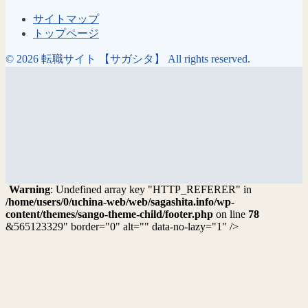
サイトマップ
トップページ
© 2026 転職サイト 【サガシタ】 All rights reserved.
Warning
: Undefined array key "HTTP_REFERER" in
/home/users/0/uchina-web/web/sagashita.info/wp-
content/themes/sango-theme-child/footer.php
on line
78
&565123329" border="0" alt="" data-no-lazy="1" />