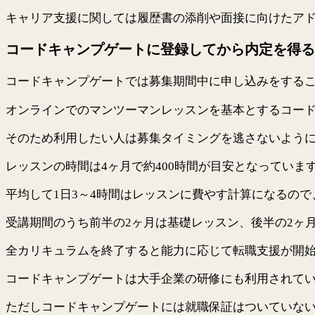
キャリア支援に関しては履歴書の添削や面接に向けたア
コードキャンプゲートに登録してから内定を得る
コードキャンプゲートでは募集期間中に申し込みをする
オンラインでのマンツーマンレッスンを基本とするコー
そのため利用したい人は募集タイミングを逃さないよう
レッスンの時間は4ヶ月で約400時間が目安となっていま
平均して1日3～4時間はレッスンに費やす計算になるの
受講期間のうち前半の2ヶ月は基礎レッスン、後半の2ヶ
全カリキュラムを終了すると能力に応じて転職支援が開
コードキャンプゲートは大手企業の研修にも利用されて
ただしコードキャンプゲートには就職保証はついていな