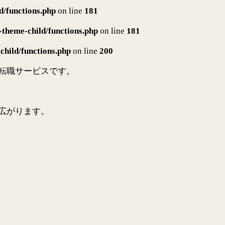
d/functions.php
on line
181
-theme-child/functions.php
on line
181
child/functions.php
on line
200
転職サービスです。
。
広がります。