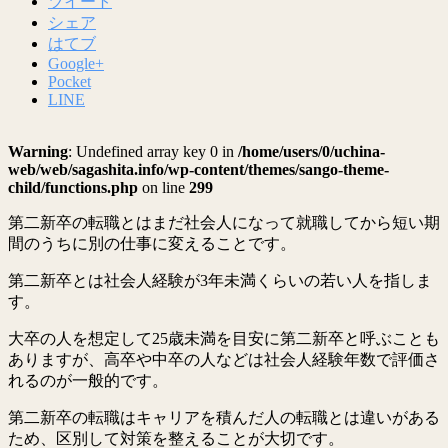
ツイート
シェア
はてブ
Google+
Pocket
LINE
Warning
: Undefined array key 0 in
/home/users/0/uchina-
web/web/sagashita.info/wp-content/themes/sango-theme-
child/functions.php
on line
299
第二新卒の転職とはまだ社会人になって就職してから短い期
間のうちに別の仕事に変えることです。
第二新卒とは社会人経験が3年未満くらいの若い人を指しま
す。
大卒の人を想定して25歳未満を目安に第二新卒と呼ぶことも
ありますが、高卒や中卒の人などは社会人経験年数で評価さ
れるのが一般的です。
第二新卒の転職はキャリアを積んだ人の転職とは違いがある
ため、区別して対策を整えることが大切です。