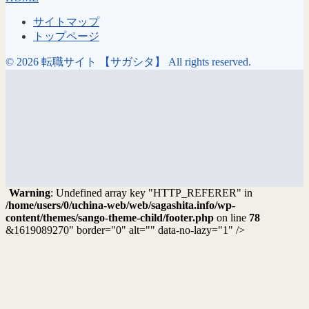
サイトマップ
トップページ
© 2026 転職サイト 【サガシタ】 All rights reserved.
Warning
: Undefined array key "HTTP_REFERER" in
/home/users/0/uchina-web/web/sagashita.info/wp-
content/themes/sango-theme-child/footer.php
on line
78
&1619089270" border="0" alt="" data-no-lazy="1" />