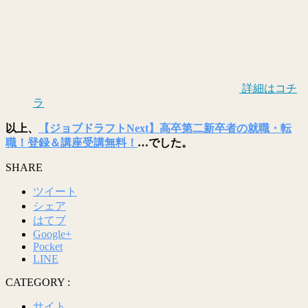
詳細はコチ
ラ
以上、
【ジョブドラフトNext】高卒第二新卒者の就職・転
職！登録＆講座受講無料！
…でした。
SHARE
ツイート
シェア
はてブ
Google+
Pocket
LINE
CATEGORY :
サイト