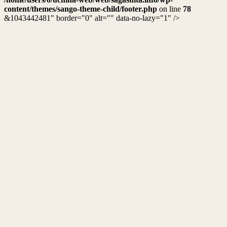
content/themes/sango-theme-child/footer.php
on line
78
&1043442481" border="0" alt="" data-no-lazy="1" />